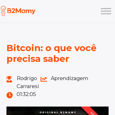
Planos
Like
Pesquisa
Academy
Login
Bitcoin: o que você
precisa saber
Rodrigo
Aprendizagem
Carraresi
01:32:05