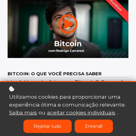
BITCOIN: O QUE VOCÊ PRECISA SABER
Você já ouviu falar em Bitcoin? Se você
acha que o Bitcoin é um esquema de
Utilizamos cookies para proporcionar uma
pirâmide, muito complicado, difícil,
experiência ótima e comunicação relevante.
polui o meio ambiente, não tem lastro e
Saiba mais
ou
aceitar cookies individuais
.
que pegou muitas histórias de pessoas
Rejeitar tudo
Entendi!
sendo enganadas, você está na aula