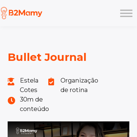
Planos
Like
Pesquisa
Academy
Login
Bullet Journal
Estela
Organização
Cotes
de rotina
30m de
conteúdo