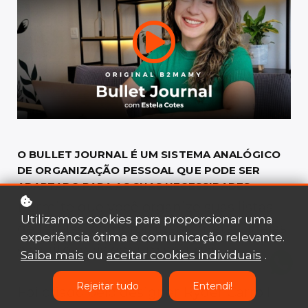
O BULLET JOURNAL É UM SISTEMA ANALÓGICO
DE ORGANIZAÇÃO PESSOAL QUE PODE SER
ADAPTADO PARA AS SUAS NECESSIDADES.
Permite que você organize suas listas
Utilizamos cookies para proporcionar uma
de tarefas, compromissos, metas, ideias
experiência ótima e comunicação relevante.
e muito mais em um só lugar.
Saiba mais
ou
aceitar cookies individuais
.
Rejeitar tudo
Entendi!
Foi criado pelo designer Ryder Carroll