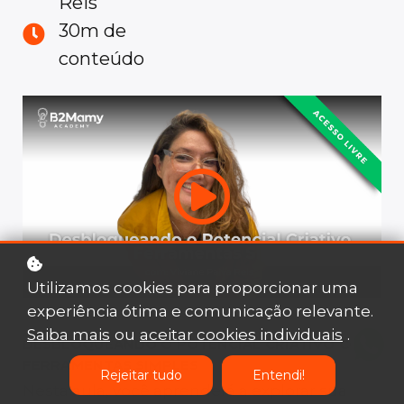
Reis
30m de
conteúdo
Utilizamos cookies para proporcionar uma
experiência ótima e comunicação relevante.
Saiba mais
ou
aceitar cookies individuais
.
DESBLOQUEANDO O POTENCIAL CRIATIVO COM
FERRAMENTAS SIMPLES
Rejeitar tudo
Entendi!
Nesta aula, você aprenderá a explorar sua