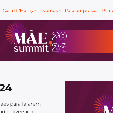
Casa B2Mamy
Eventos
Para empresas
Plan
24
ães para falarem
de, diversidade,