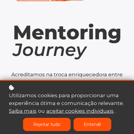
Acreditamos na troca enriquecedora entre
empresas e negócios reais e estamos
buncando mentores que queiram se
Utilizamos cookies para proporcionar uma
conectar com esse ecossistema e dar um
experiência ótima e comunicação relevante.
“give and back” para a sociedade.
Saiba mais
ou
aceitar cookies individuais
.
Esse programa é para você que é mãe|pai ou
Rejeitar tudo
Entendi!
filha(o) de alguém.