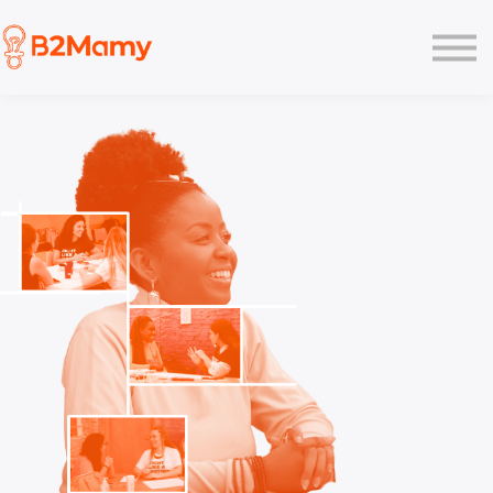
Planos
Like
Pesquisa
Academy
Login